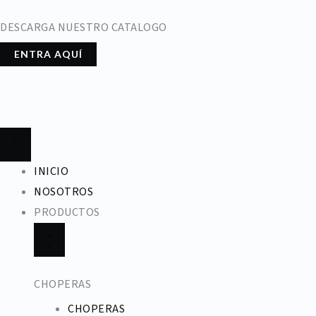
Ir
DESCARGA NUESTRO CATALOGO
al
contenido
ENTRA AQUÍ
CLOSE
OPEN
PRODUCTOS
PRODUCTOS
INICIO
NOSOTROS
PRODUCTOS
CHOPERAS
CHOPERAS