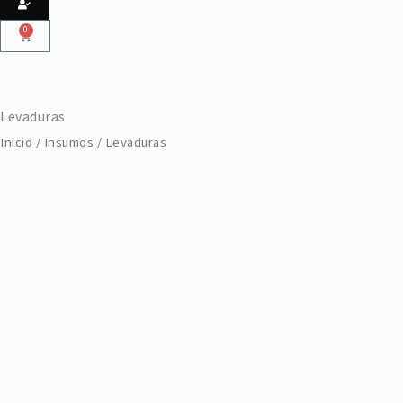
0
Cart
Levaduras
Inicio
/
Insumos
/ Levaduras