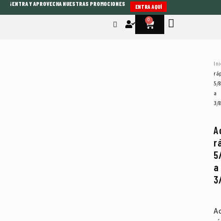
¡ENTRA Y APROVECHA NUESTRAS PROMOCIONES
Ir
ENTRA AQUÍ
al
0
Cart
contenido
Ini
rá
5/
a
3/
A
r
5
a
3
A