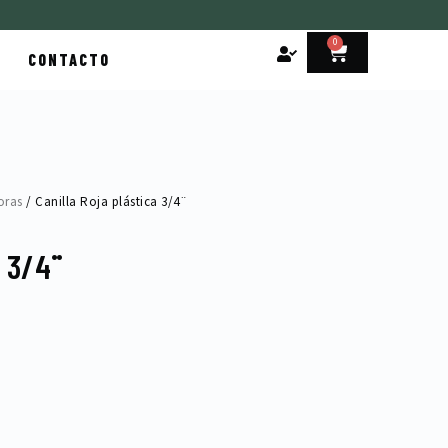
0
Cart
CONTACTO
oras
/ Canilla Roja plástica 3/4¨
a 3/4¨