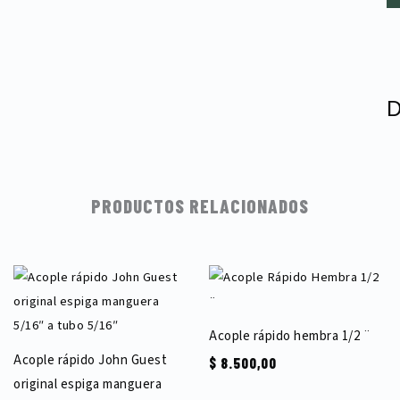
a
m
3/
ca
PRODUCTOS RELACIONADOS
Acople rápido hembra 1/2 ¨
Acople rápido John Guest
$
8.500,00
original espiga manguera