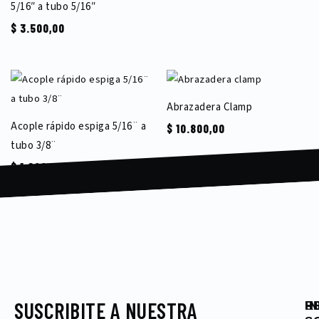
5/16″ a tubo 5/16″
$
3.500,00
Abrazadera Clamp
Acople rápido espiga 5/16¨ a
$
10.800,00
tubo 3/8¨
$
1.800,00
SUSCRIBITE A NUESTRA
I
P
U
R