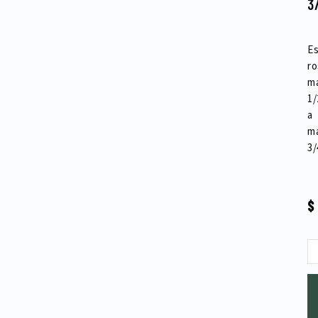
3
Es
ro
m
1/
a
m
3/
$
Es
ro
m
1/