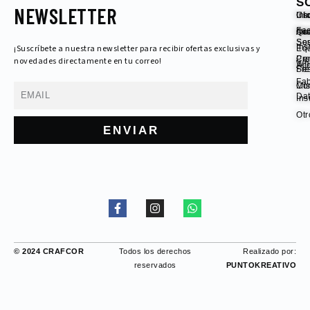
S
NEWSLETTER
Ini
Ch
Usu
Fa
Qu
Ac
ini
So
Se
Ins
¡Suscríbete a nuestra newsletter para recibir ofertas exclusivas y
Eq
Pr
Cer
novedades directamente en tu correo!
Wh
Acc
Fre
Se
Fab
Con
Mi
Email
Da
In
Otr
ENVIAR
F
I
W
a
n
h
c
s
a
e
t
t
b
a
s
© 2024 CRAFCOR
Todos los derechos
Realizado por:
o
g
a
reservados
PUNTOKREATIVO
o
r
p
k
a
p
-
m
f