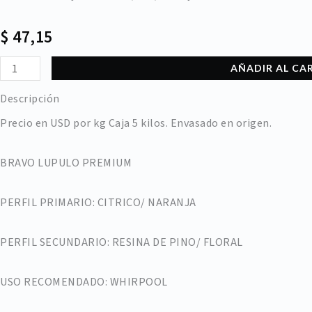
$
47,15
Lúpulo
AÑADIR AL CA
Bravo
Descripción
YAKIMA
Precio en USD por kg Caja 5 kilos. Envasado en origen.
HOPS
cantidad
BRAVO LUPULO PREMIUM
PERFIL PRIMARIO: CITRICO/ NARANJA
PERFIL SECUNDARIO: RESINA DE PINO/ FLORAL
USO RECOMENDADO: WHIRPOOL