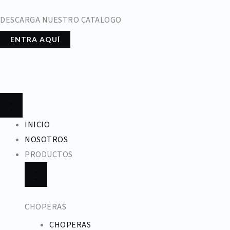
Ir
DESCARGA NUESTRO CATALOGO
al
contenido
ENTRA AQUÍ
CLOSE
OPEN
PRODUCTOS
PRODUCTOS
INICIO
NOSOTROS
PRODUCTOS
CHOPERAS
CHOPERAS