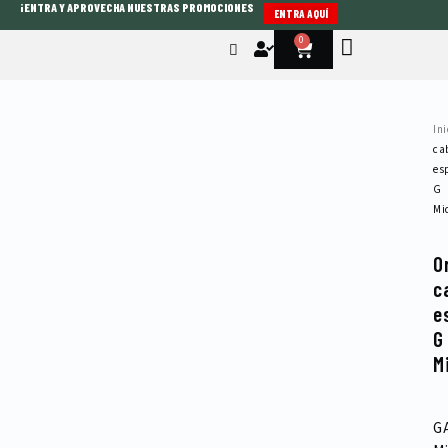
¡ENTRA Y APROVECHA NUESTRAS PROMOCIONES
Ir
ENTRA AQUÍ
al
0
Cart
contenido
Ini
ca
es
G
Mi
O
c
e
G
M
G