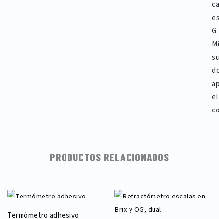
ca
es
G
Mi
su
d
a
el
co
PRODUCTOS RELACIONADOS
Termómetro adhesivo