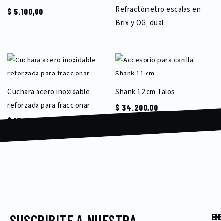
Refractómetro escalas en
$
5.100,00
Brix y OG, dual
Cuchara acero inoxidable
Shank 12 cm Talos
reforzada para fraccionar
$
34.200,00
$
13.400,00
SUSCRIBITE A NUESTRA
I
P
U
R