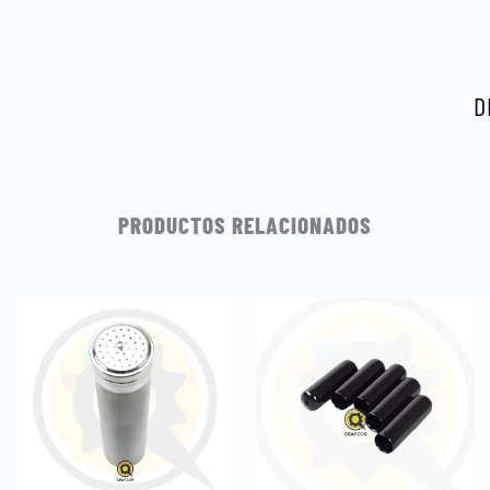
mi
ro
1/
¨
D
ca
PRODUCTOS RELACIONADOS