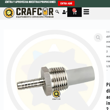
¡ENTRA Y APROVECHA NUESTRAS PROMOCIONES
Ir
ENTRA AQUÍ
al
0
Cart
contenido
Ini
di
ac
in
2
mi
ro
1/
¨
P
d
a
i
2