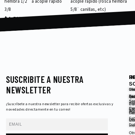
hembra 1/2 ¨ a acople rápido
acople rápido (rosca hembra
3/8
5/8¨ canillas, etc)
$
4.500,00
$
6.000,00
SUSCRIBITE A NUESTRA
I
P
U
R
S
NEWSLETTER
Ini
Ch
Usu
Fa
Qu
Ac
ini
So
Se
Ins
¡Suscríbete a nuestra newsletter para recibir ofertas exclusivas y
Eq
Pr
Cer
novedades directamente en tu correo!
Wh
Acc
Fre
Se
Fab
Con
Mi
Email
Da
In
Otr