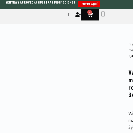
¡ENTRA Y APROVECHA NUESTRAS PROMOCIONES
Ir
ENTRA AQUÍ
al
0
Cart
contenido
Ini
ma
ro
3/
V
m
r
3
Vá
ma
3/