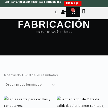
¡ENTRA Y APROVECHA NUESTRAS PROMOCIONES
Ir
ENTRA AQUÍ
al
0
Cart
contenido
FABRICACIÓN
Inicio
/
Fabricación
/ Página 2
Mostrando 10–18 de 28 resultados